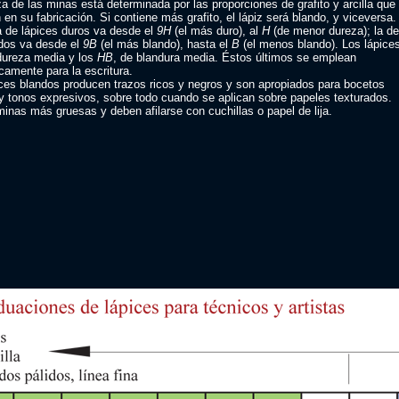
a de las minas está determinada por las proporciones de grafito y arcilla que
en su fabricación. Si contiene más grafito, el lápiz será blando, y viceversa.
 de lápices duros va desde el
9H
(el más duro), al
H
(de menor dureza); la de
ndos va desde el
9B
(el más blando), hasta el
B
(el menos blando). Los lápice
dureza media y los
HB
, de blandura media. Éstos últimos se emplean
camente para la escritura.
ces blandos producen trazos ricos y negros y son apropiados para bocetos
y tonos expresivos, sobre todo cuando se aplican sobre papeles texturados.
inas más gruesas y deben afilarse con cuchillas o papel de lija.